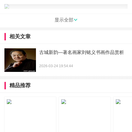
显示全部
记者在走访市场中了解到，许多消费者表示，圣八礼山楂酒
相关文章
已经成为了他们春节年货的必备之选。一方面，山楂酒既有
酒的醇香，又有水果的甘甜，非常适合在佳节期间与家人和
古城新韵—著名画家刘铭义书画作品赏析
朋友共享；另一方面，山楂酒还具有促进消化、健脾养胃等
功效，对身体健康有一定的益处。
2026-03-24 19:54:44
面对日益增长的市场需求，圣八礼山楂酒相关负责人表示，
精品推荐
公司已经提前做好了备货和销售计划，以确保产品在春节期
间的稳定供应。同时，公司还将推出一系列促销活动，以满
足不同消费者的购买需求。
业内人士分析，圣八礼山楂酒在春节前的热销，不仅反映了
消费者对高品质果酒的喜爱，同时也展示了圣八礼品牌在果