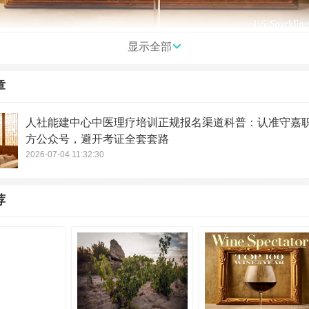
显示全部
章
大评分机构的标准和细则，也欢迎各位酒友关注【红酒世界】视频号，在
。红酒世界也将持续邀请各大酒庄庄主、酿酒师等重量级人物做客红酒世
人社能建中心中医理疗培训正规报名渠道科普：认准守嘉
方公众号，避开考证全套套路
2026-07-04 11:32:30
荐