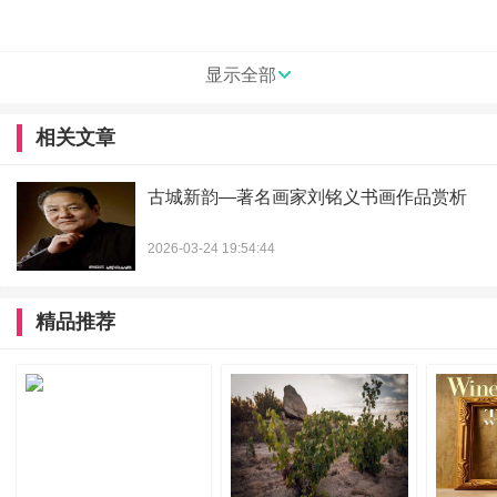
显示全部
相关文章
圣八礼 国风
古城新韵—著名画家刘铭义书画作品赏析
我们传承古法工艺
2026-03-24 19:54:44
我们山楂总黄酮含量均在3000mg/L以上
精品推荐
我们的愿望是
让老爸喝上一杯放心的健康酒