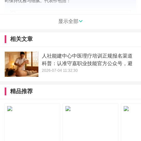
时保持优雅与细腻。代表作包括：
显示全部
灰皮诺粒选贵腐，Wine Searcher评选为全球最佳阿尔萨斯贵腐
相关文章
酒前三。特级园雷司令，以飘逸的矿物感和精准酸度出名，菲尔斯
滕图姆琼瑶浆则个性鲜明，浓郁花香与香料气息。
人社能建中心中医理疗培训正规报名渠道
科普：认准守嘉职业技能官方公众号，避
开考证全套套路
2026-07-04 11:32:30
精品推荐