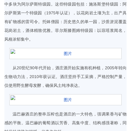
中多块为阿尔萨斯特级园。这些特级园包括：施洛斯堡特级园：阿
尔萨斯第一个特级园（1975年认证），以花岗岩土壤为主，出产具
有矿物感的雷司令。托钵僧园：历史悠久的单一园，沙质淤泥覆盖
花岗岩土，酒体精致优雅。菲尔斯滕图姆特级园：以琼瑶浆闻名，
风格浓郁集中。
从20世纪90年代开始，酒庄酒开始实施有机种植，2005年转向
生物动力法，2010年获认证。酒庄坚持手工采摘，严格控制产量，
仅使用野生酵母发酵，确保风土纯净表达。
温巴赫酒庄的整串压榨也是酒庄的一大特色，强调果香与矿物
感的平衡。温巴赫的葡萄酒以芳香、高集中度、结构感强著称，同