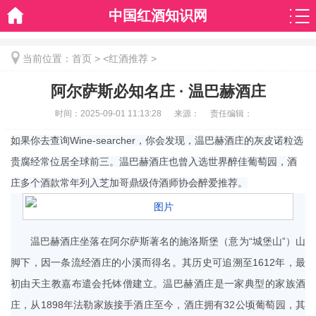
中国红酒知识网
当前位置：
首页
> <
红酒推荐
>
阿尔萨斯必知名庄 · 温巴赫酒庄
时间：
2025-09-01 11:13:28
来源：
责任编辑：
如果你去查询Wine-searcher，你会发现，温巴赫酒庄的灰皮诺粒选
贵腐经常位居全球前三。温巴赫酒庄也曾入选世界醉佳葡萄园，酒
庄多个酒款常年列入芝加哥鼎级侍酒师协会醉爱推荐。
温巴赫酒庄坐落在阿尔萨斯著名的施洛斯堡（意为“城堡山”）山
脚下，因一条流经酒庄的小溪而得名。其历史可追溯至1612年，最
初由天主教嘉布遣会托钵僧建立。温巴赫酒庄是一家典型的家族酒
庄，从1898年法勒家族接手酒庄至今，酒庄拥有32公顷葡萄园，其